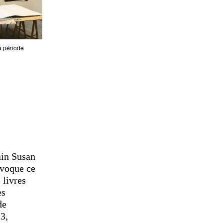
a période
ain Susan
nvoque ce
 livres
es
de
3,