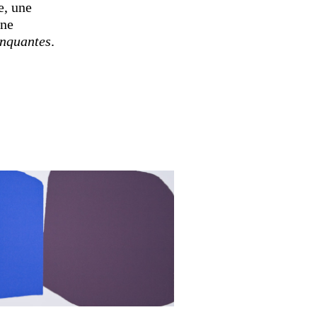
e, une
ane
nquantes
.