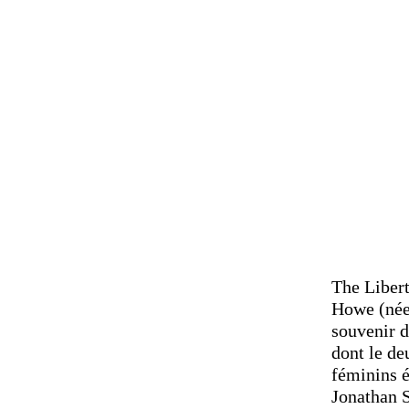
The Libert
Howe (née
souvenir d
dont le de
féminins é
Jonathan S