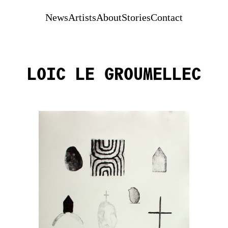
News
Artists
About
Stories
Contact
Loic Le Groumellec