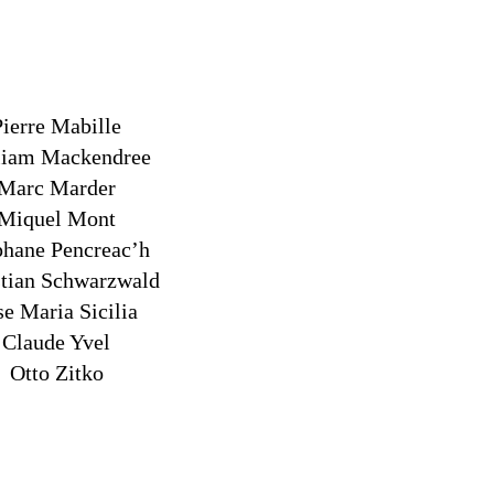
Pierre Mabille
liam Mackendree
Marc Marder
Miquel Mont
phane Pencreac’h
stian Schwarzwald
se Maria Sicilia
Claude Yvel
Otto Zitko