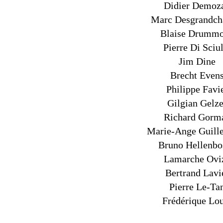
Didier Demoz
Marc Desgrandc
Blaise Drumm
Pierre Di Sciu
Jim Dine
Brecht Even
Philippe Favi
Gilgian Gelze
Richard Gorm
Marie-Ange Guill
Bruno Hellenbo
Lamarche Ovi
Bertrand Lavi
Pierre Le-Ta
Frédérique Lo