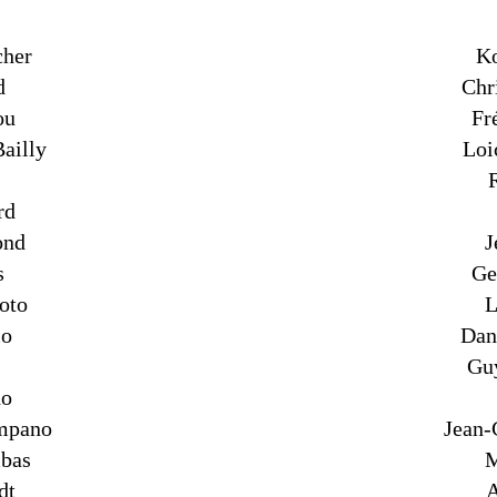
cher
Ko
d
Chr
ou
Fr
ailly
Loi
rd
ond
J
s
Ge
oto
L
io
Dan
Gu
ho
mpano
Jean-
bas
M
dt
A