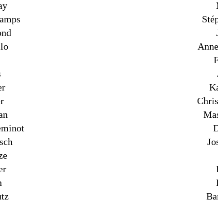
ay
hamps
Sté
ond
llo
Anne 
F
s
er
Ka
r
Chri
an
Mas
eminot
D
sch
Jo
ze
er
n
utz
Ba