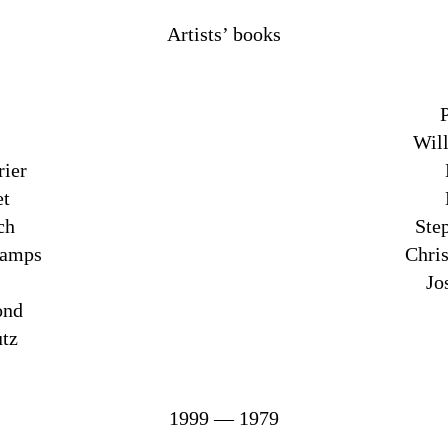
Artists’ books
Wil
rier
et
ch
Ste
hamps
Chri
Jo
ond
utz
1999 — 1979