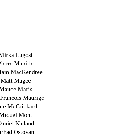
Mirka Lugosi
Pierre Mabille
liam MacKendree
Matt Magee
Maude Maris
 François Maurige
te McCrickard
Miquel Mont
Daniel Nadaud
arhad Ostovani