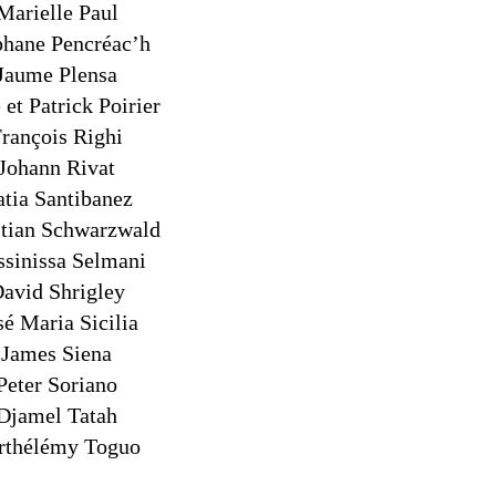
Marielle Paul
phane Pencréac’h
Jaume Plensa
et Patrick Poirier
rançois Righi
Johann Rivat
tia Santibanez
stian Schwarzwald
sinissa Selmani
avid Shrigley
sé Maria Sicilia
James Siena
Peter Soriano
Djamel Tatah
rthélémy Toguo