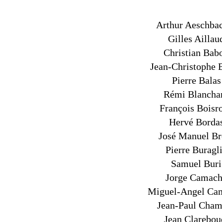
Arthur Aeschba
Gilles Aillau
Christian Bab
Jean-Christophe B
Pierre Balas
Rémi Blancha
François Boisr
Hervé Borda
José Manuel Br
Pierre Buragl
Samuel Buri
Jorge Camac
Miguel-Angel Ca
Jean-Paul Cham
Jean Clarebou