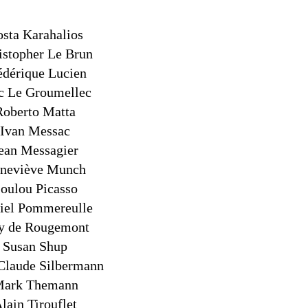
sta Karahalios
istopher Le Brun
édérique Lucien
c Le Groumellec
Roberto Matta
Ivan Messac
ean Messagier
neviève Munch
oulou Picasso
iel Pommereulle
y de Rougemont
Susan Shup
Claude Silbermann
ark Themann
lain Tirouflet