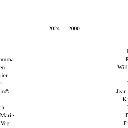
2024 — 2000
hamma
en
Wil
rier
er
rin©
Jean
Ka
ch
 Marie
-Vogt
F