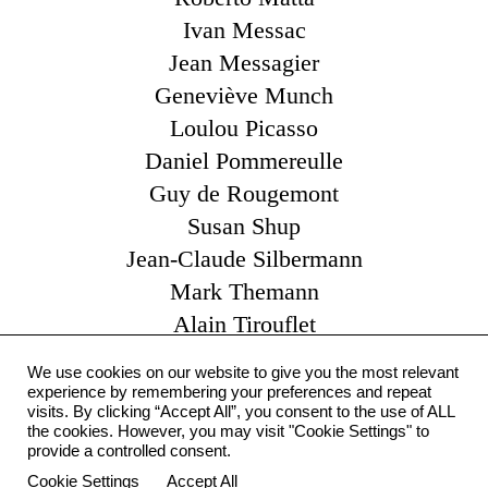
Ivan Messac
Jean Messagier
Geneviève Munch
Loulou Picasso
Daniel Pommereulle
Guy de Rougemont
Susan Shup
Jean-Claude Silbermann
Mark Themann
Alain Tirouflet
Catherine Viollet
We use cookies on our website to give you the most relevant
Claude Yvel
experience by remembering your preferences and repeat
visits. By clicking “Accept All”, you consent to the use of ALL
Pierre Zarcate
the cookies. However, you may visit "Cookie Settings" to
Otto Zitko
provide a controlled consent.
Cookie Settings
Accept All