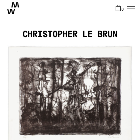
0
News
Christopher Le Brun
Artists
About
Stories
Contact
FR