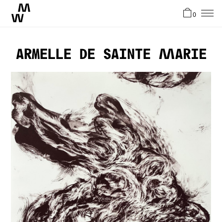
0
News
Armelle de Sainte Marie
Artistes
Atelier
Stories
Contact
EN