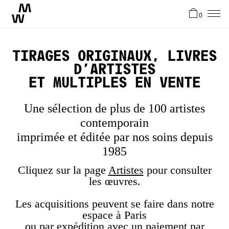
0
News
Tirages originaux, livres
d'artistes
Artistes
et multiples en vente
Une sélection de plus de 100 artistes
Atelier
contemporain
imprimée et éditée par nos soins depuis
Stories
1985
Cliquez sur la page
Artistes
pour consulter
les œuvres.
Contact
Les acquisitions peuvent se faire dans notre
espace à Paris
EN
ou par expédition avec un paiement par