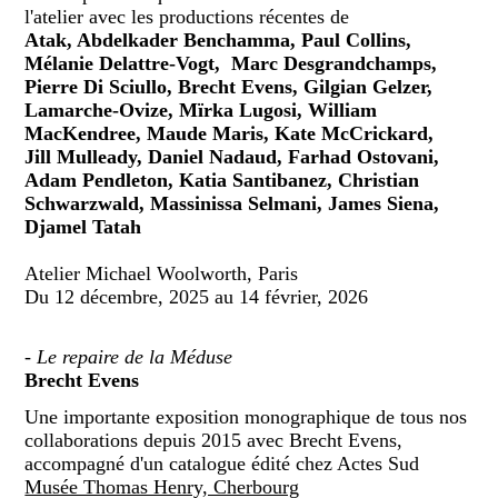
l'atelier avec les productions récentes de
Atak, Abdelkader Benchamma, Paul Collins,
Mélanie Delattre-Vogt, Marc Desgrandchamps,
Pierre Di Sciullo, Brecht Evens, Gilgian Gelzer,
Lamarche-Ovize, Mïrka Lugosi, William
MacKendree, Maude Maris, Kate McCrickard,
Jill Mulleady, Daniel Nadaud, Farhad Ostovani,
Adam Pendleton, Katia Santibanez, Christian
Schwarzwald, Massinissa Selmani, James Siena,
Djamel Tatah
Atelier Michael Woolworth, Paris
Du 12 décembre, 2025 au 14 février, 2026
-
Le repaire de la Méduse
Brecht Evens
Une importante exposition monographique de tous nos
collaborations depuis 2015 avec Brecht Evens,
accompagné d'un catalogue édité chez Actes Sud
Musée Thomas Henry, Cherbourg