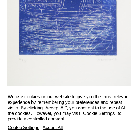
La Terre,
2012
Etching. 28,5×23 cm. Arches vellum 250gr. Ed. 15.
We use cookies on our website to give you the most relevant
250 €
experience by remembering your preferences and repeat
visits. By clicking “Accept All”, you consent to the use of ALL
the cookies. However, you may visit "Cookie Settings" to
provide a controlled consent.
Cookie Settings
Accept All