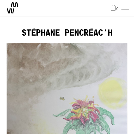
0
News
Stéphane Pencréac’h
Artistes
Atelier
Stories
Contact
EN