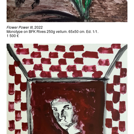
Flower Power III
, 2022
Monotype on BFK Rives 250g vellum. 65x50 cm. Ed. 1/1.
1 500 €