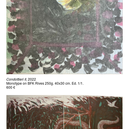
Condottieri II
, 2022
Monotype on BFK Rives 250g. 40x30 cm. Ed. 1/1.
600 €