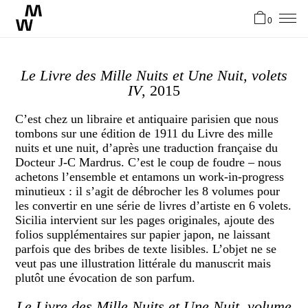
0
News
Le Livre des Mille Nuits et Une Nuit, volets
IV
, 2015
Artistes
C’est chez un libraire et antiquaire parisien que nous
tombons sur une édition de 1911 du Livre des mille
nuits et une nuit, d’après une traduction française du
Atelier
Docteur J-C Mardrus. C’est le coup de foudre – nous
achetons l’ensemble et entamons un work-in-progress
minutieux : il s’agit de débrocher les 8 volumes pour
Stories
les convertir en une série de livres d’artiste en 6 volets.
Sicilia intervient sur les pages originales, ajoute des
folios supplémentaires sur papier japon, ne laissant
Contact
parfois que des bribes de texte lisibles. L’objet ne se
veut pas une illustration littérale du manuscrit mais
plutôt une évocation de son parfum.
EN
Le Livre des Mille Nuits et Une Nuit, volume