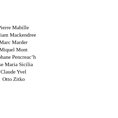
Pierre Mabille
liam Mackendree
Marc Marder
Miquel Mont
phane Pencreac’h
se Maria Sicilia
Claude Yvel
Otto Zitko