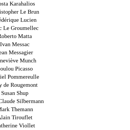
sta Karahalios
istopher Le Brun
édérique Lucien
c Le Groumellec
Roberto Matta
Ivan Messac
ean Messagier
neviève Munch
oulou Picasso
iel Pommereulle
y de Rougemont
Susan Shup
Claude Silbermann
ark Themann
lain Tirouflet
therine Viollet