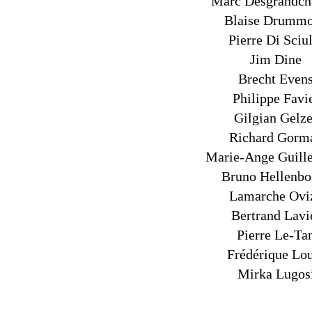
Marc Desgrandc
Blaise Drumm
Pierre Di Sciu
Jim Dine
Brecht Even
Philippe Favi
Gilgian Gelze
Richard Gorm
Marie-Ange Guill
Bruno Hellenbo
Lamarche Ovi
Bertrand Lavi
Pierre Le-Ta
Frédérique Lo
Mirka Lugos