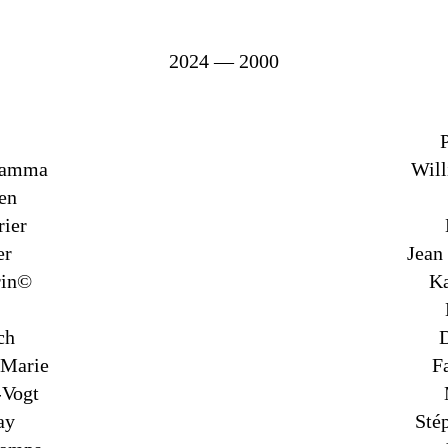
2024 — 2000
hamma
Wil
en
rier
er
Jean
rin©
Ka
ch
 Marie
F
-Vogt
ay
Sté