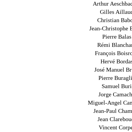
Arthur Aeschba
Gilles Aillau
Christian Bab
Jean-Christophe B
Pierre Balas
Rémi Blancha
François Boisr
Hervé Borda
José Manuel Br
Pierre Buragl
Samuel Buri
Jorge Camac
Miguel-Angel Ca
Jean-Paul Cham
Jean Clarebou
Vincent Corp