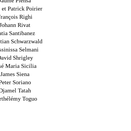
Jaume Plensa
et Patrick Poirier
rançois Righi
Johann Rivat
tia Santibanez
stian Schwarzwald
sinissa Selmani
avid Shrigley
sé Maria Sicilia
James Siena
Peter Soriano
Djamel Tatah
rthélémy Toguo