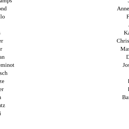
hamps
ond
Anne 
llo
F
s
Ka
er
Chri
r
Mas
an
D
eminot
Jo
sch
ze
er
n
Ba
utz
i