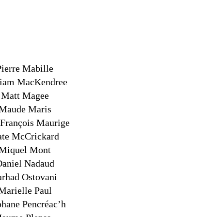
Pierre Mabille
liam MacKendree
Matt Magee
Maude Maris
 François Maurige
te McCrickard
Miquel Mont
Daniel Nadaud
arhad Ostovani
Marielle Paul
phane Pencréac’h