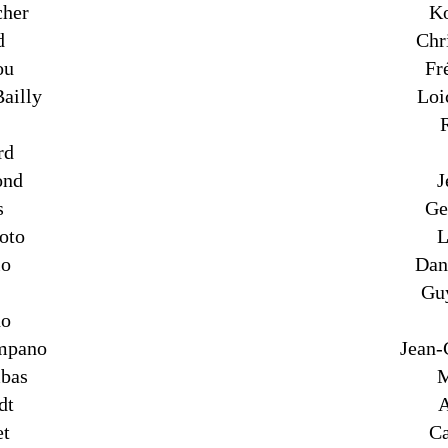
cher
Ko
d
Chr
ou
Fr
ailly
Loi
rd
ond
J
s
Ge
oto
L
io
Dan
Gu
ho
mpano
Jean-
bas
M
dt
A
et
Ca