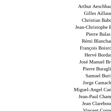
Arthur Aeschba
Gilles Aillau
Christian Bab
Jean-Christophe B
Pierre Balas
Rémi Blancha
François Boisr
Hervé Borda
José Manuel Br
Pierre Buragl
Samuel Buri
Jorge Camac
Miguel-Angel Ca
Jean-Paul Cham
Jean Clarebou
Vincent Corp