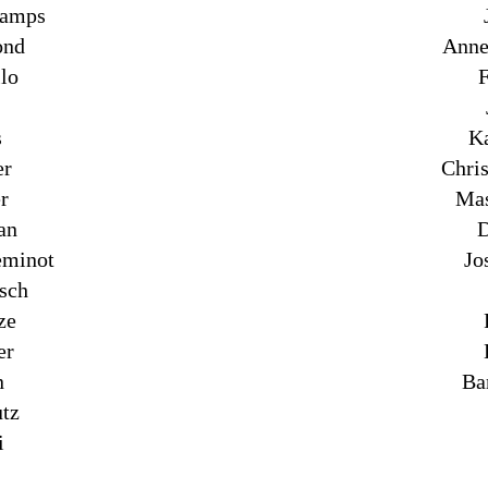
hamps
ond
Anne 
llo
F
s
Ka
er
Chri
r
Mas
an
D
eminot
Jo
sch
ze
er
n
Ba
utz
i