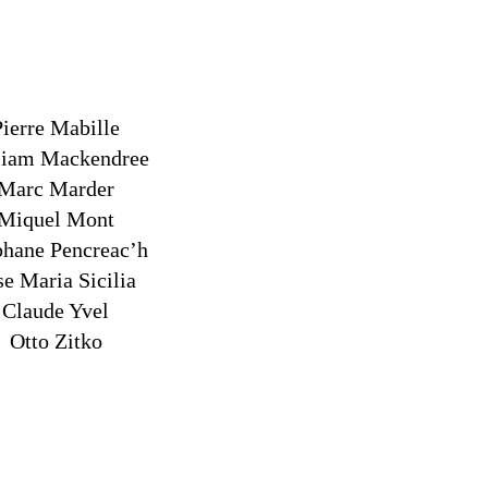
Pierre Mabille
liam Mackendree
Marc Marder
Miquel Mont
phane Pencreac’h
se Maria Sicilia
Claude Yvel
Otto Zitko