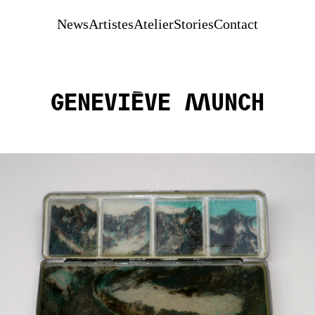
News
Artistes
Atelier
Stories
Contact
Geneviève Munch