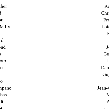
cher
Ko
d
Chr
ou
Fr
ailly
Loi
rd
ond
J
s
Ge
oto
L
io
Dan
Gu
ho
mpano
Jean-
bas
M
dt
A
et
Ca