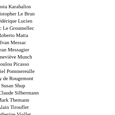
sta Karahalios
istopher Le Brun
édérique Lucien
c Le Groumellec
Roberto Matta
Ivan Messac
ean Messagier
neviève Munch
oulou Picasso
iel Pommereulle
y de Rougemont
Susan Shup
Claude Silbermann
ark Themann
lain Tirouflet
therine Viollet