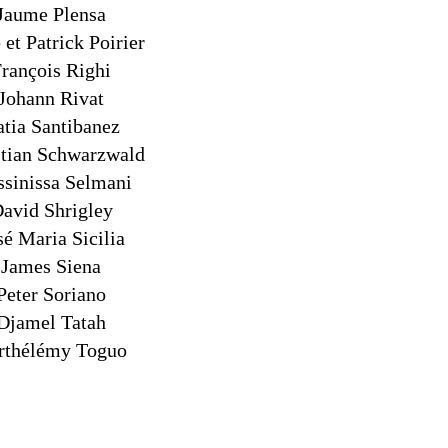
Jaume Plensa
et Patrick Poirier
rançois Righi
Johann Rivat
tia Santibanez
stian Schwarzwald
sinissa Selmani
avid Shrigley
sé Maria Sicilia
James Siena
Peter Soriano
Djamel Tatah
rthélémy Toguo