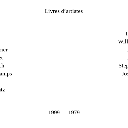
Livres d’artistes
Wil
rier
et
ch
Ste
hamps
Jo
utz
1999 — 1979