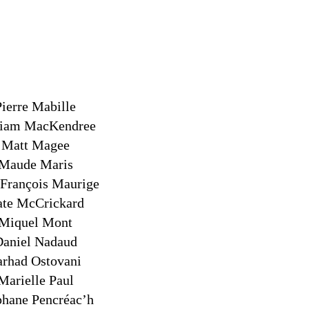
Pierre Mabille
liam MacKendree
Matt Magee
Maude Maris
 François Maurige
te McCrickard
Miquel Mont
Daniel Nadaud
arhad Ostovani
Marielle Paul
phane Pencréac’h