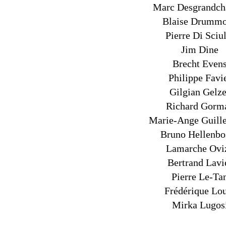
Marc Desgrandc
Blaise Drumm
Pierre Di Sciu
Jim Dine
Brecht Even
Philippe Favi
Gilgian Gelze
Richard Gorm
Marie-Ange Guill
Bruno Hellenbo
Lamarche Ovi
Bertrand Lavi
Pierre Le-Ta
Frédérique Lo
Mirka Lugos