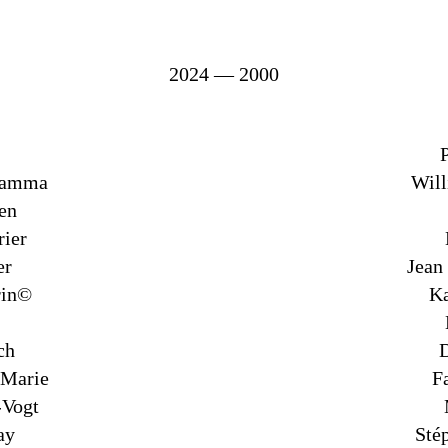
2024 — 2000
hamma
Wil
en
rier
er
Jean
rin©
Ka
ch
 Marie
F
-Vogt
ay
Sté