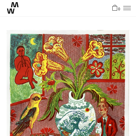
0
News
Artistes
Atelier
Stories
Contact
EN