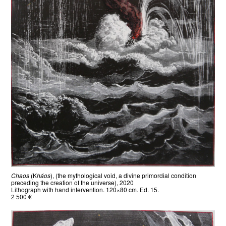
Chaos
(K
háos
), (the mythological void, a divine primordial condition
preceding the creation of the universe), 2020
Lithograph with hand intervention. 120×80 cm. Ed. 15.
2 500 €