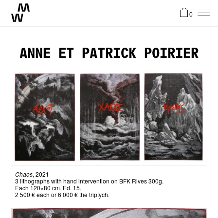
0
News
Anne et Patrick Poirier
Artistes
Atelier
Stories
Contact
Chaos
, 2021
3 lithographs with hand intervention on BFK Rives 300g.
Each 120×80 cm. Ed. 15.
2 500 € each or 6 000 € the triptych.
EN