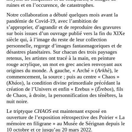
ruines et en l’occurence, de catastrophes.
Notre collaboration a débuté quelques mois avant la
pandémie de Covid-19, avec l’ambition de
s’approprier, d’agrandir et de reproduire des gravures
sur bois issues d’un ouvrage publié vers la fin du XIXe
siècle qui, à l’image du reste de leur collection
personnelle, regorge d’images fantasmagoriques et de
désastres planétaires. Sur chacun des trois paysages
retenus, les artistes ont tracé à la main, en peinture
rouge acrylique, un mot en grec ancien renvoyant aux
origines du monde. À gauche, « Arché » (
Arkhè
), le
commencement, la source ; puis au centre « Chaos »
(
Kháos
), la condition divine primordiale précédant la
création de l’Univers et enfin « Erebus » (
Érebos
), fils
de Chaos, à droite, la personnification des ténèbres, la
nuit noire.
Le triptyque
CHAOS
est maintenant exposé en
ouverture de l’exposition rétrospective des Poirier « La
mémoire en filigrane » au Musée de Sérignan depuis le
10 octobre et ce jusqu’au 20 mars 2022.